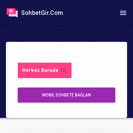
SohbetGir.Com
Herkez Burada
MOBIL SOHBETE BAĞLAN